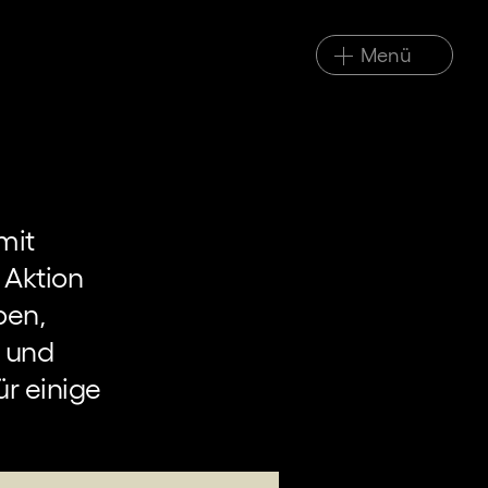
Menü
mit
 Aktion
ben,
n und
ür einige