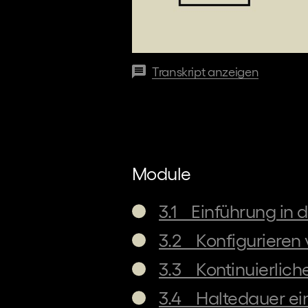
Transkript anzeigen
Module
3.1    Einführung in
3.2    Konfigurieren
3.3    Kontinuierlic
3.4    Haltedauer ei